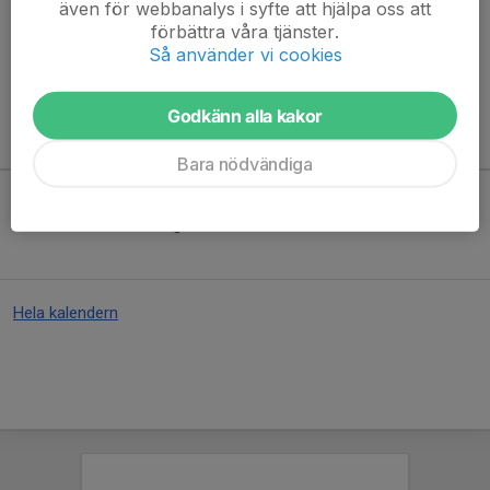
även för webbanalys i syfte att hjälpa oss att
Hör av dig via mejl till
info@fjallorna.se
eller ring
070-292 25
förbättra våra tjänster.
83
.
Så använder vi cookies
Läs mer
Godkänn alla kakor
Kommande aktiviteter
Bara nödvändiga
Inga aktiviteter inbokade
Hela kalendern