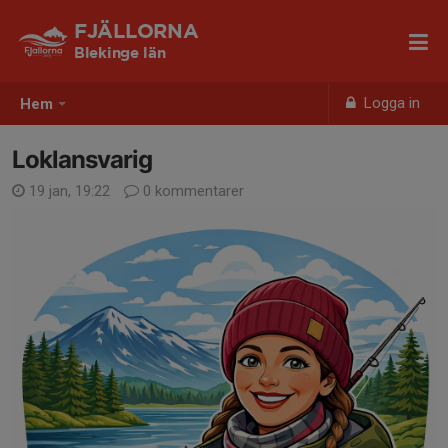
FJÄLLORNA
Blekinge län
Logga in
Hem
Loklansvarig
19 jan, 19:22
0 kommentarer