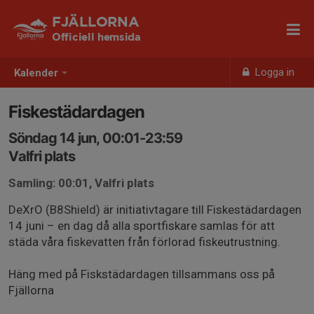
FJÄLLORNA
Officiell hemsida
Logga in
Kalender
Fiskestädardagen
Söndag 14 jun, 00:01-23:59
Valfri plats
Samling: 00:01, Valfri plats
DeXrO (B8Shield) är initiativtagare till Fiskestädardagen
14 juni – en dag då alla sportfiskare samlas för att
städa våra fiskevatten från förlorad fiskeutrustning.
Häng med på Fiskstädardagen tillsammans oss på
Fjällorna