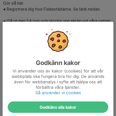
Gör så här:
● Registrera dig hos Fiskestädarna. Se länk nedan.
● Gå ut den 14 juni och plocka upp skräp vid våra vatten.
● Ta bilder på det du hittar.
● Sortera skräpet och ta det till återvinningscentralen.
● Ladda upp det på dina sociala medier och tagga
Godkänn kakor
Fiskestädarna och oss (#Fjällorna)
Vi använder oss av kakor (cookies) för att vår
● Bland de som den 14/6 laddar upp bilder och taggar
webbplats ska fungera bra för dig. De används
oss #Fjällorna kommer vi lotta ut profilprodukter.
även för webbanalys i syfte att hjälpa oss att
förbättra våra tjänster.
Läs mer om aktiviteten på nedan länk.
Så använder vi cookies
dexro.se/fiskestadarna
Godkänn alla kakor