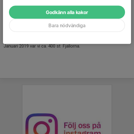
070-2922583
siv@fjallorna.se
Godkänn alla kakor
Bara nödvändiga
Fjällorna startades januari 2003 och är en rikstäckande
fiskeförening för tjejer. Syftet med Fjällorna är att fler kvinnor
ska komma ut och fiska och att vi ska få nya fiskekompisar.
Januari 2019 var vi ca. 400 st Fjällorna.