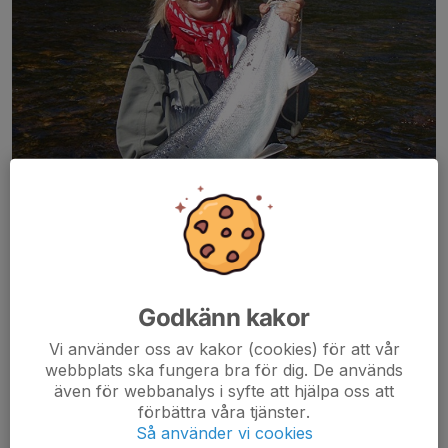
Godkänn kakor
Vi använder oss av kakor (cookies) för att vår
webbplats ska fungera bra för dig. De används
Pressansvarig Siv Jansson, ordförande
även för webbanalys i syfte att hjälpa oss att
förbättra våra tjänster.
Presskontakt:
Så använder vi cookies
Siv Jansson, ordförande & grundare