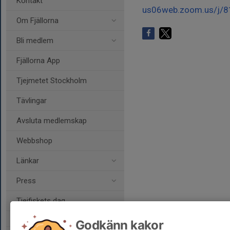
Kontakt
us06web.zoom.us/j/
Om Fjällorna
Bli medlem
Fjällorna App
Tjejmetet Stockholm
Tävlingar
Avsluta medlemskap
Webbshop
Länkar
Press
Tjejfiskets dag
Godkänn kakor