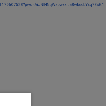
81179607528?pwd=AiJNINNqWzbwxxiua8wkecbYxq78sE.1