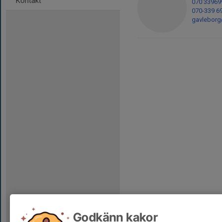
Kontakt
070 33969
070-339 6
gavleborg
Godkänn kakor