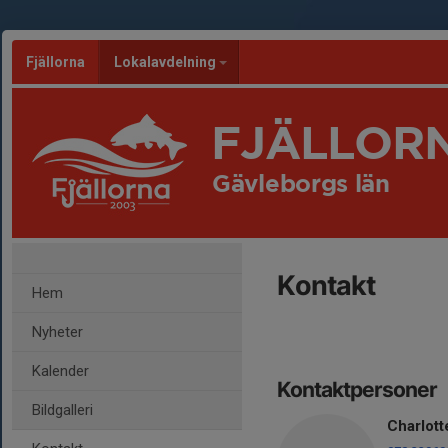
Fjällorna
Lokalavdelning
FJÄLLOR
Gävleborgs län
Kontakt
Hem
Nyheter
Kalender
Kontaktpersoner
Bildgalleri
Charlott