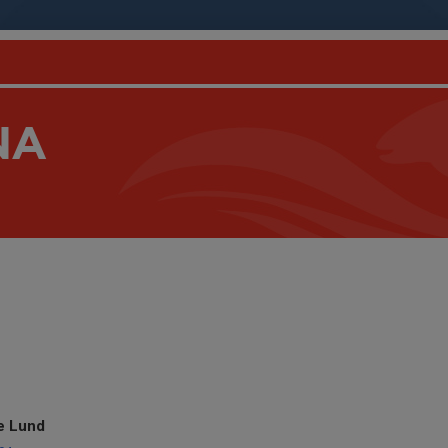
NA
e Lund