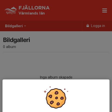
FJÄLLORNA
Värmlands län
Logga in
Bildgalleri
Bildgalleri
0 album
Inga album skapade