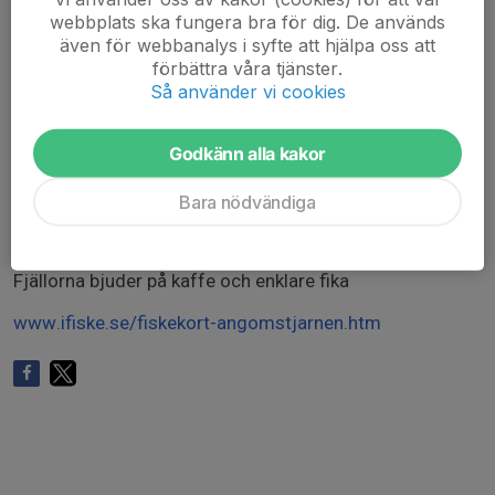
fiskekortet)
webbplats ska fungera bra för dig. De används
även för webbanalys i syfte att hjälpa oss att
Om helger inte passar eller att denna träff blev tätt inpå,
förbättra våra tjänster.
hör av dig så kan vi få till träffar under veckotid, under
Så använder vi cookies
eftermiddagar/tidig kväll. Plats och dag bestäms då vid
kontakt.
Godkänn alla kakor
Du kan även få en privatlektion
Återkom med önskemål via mejl till
Bara nödvändiga
sundsvall@fjallorna.se
Fjällorna bjuder på kaffe och enklare fika
www.ifiske.se/fiskekort-angomstjarnen.htm