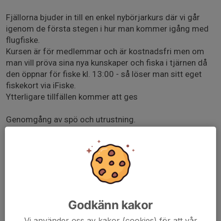
Fjällorna bjuder in till en enkel nybörjarkurs där vi går
igenom de första stegen i hur man kommer igång med
flugfiske.
Kursen är för medlemmar och är kostnadsfri men om
man vill pröva sina nya kunskaper och fiska i tjärnen då
den öppnar för fiske kl. 13:00 - så löser man sitt eget
fiskekort via iFiske.
Ytterligare tillfällen kommer att ges
Genomgång av spö och utrustning.
Kort om linor, knutar och flugor.
Flugfiske i teori och med praktiska övningar på land och i
vatten utan krok.
Det finns möjlighet till fiske i tjärnen efter lektion.
Vill man prova sina kunskaper i vatten med möjlighet till
fisk! så löser man sitt egna fiskekort från kl. 13:00 när
Godkänn kakor
Ängomstjärnen öppnar för fiske. (Fjällorna står inte för
Vi använder oss av kakor (cookies) för att vår