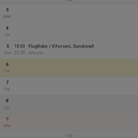
3
Mån
4
Tis
5
18:00
Flugfiske i Viforsen, Sundsvall
21:30
Ons
Viforsen
6
Tor
7
Fre
8
Lör
9
Sön
v.33