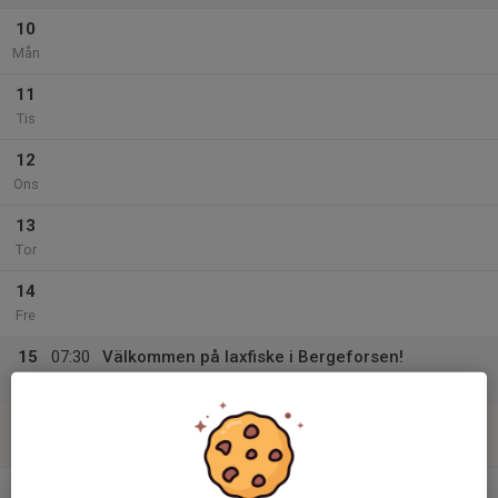
10
Mån
11
Tis
12
Ons
13
Tor
14
Fre
15
07:30
Välkommen på laxfiske i Bergeforsen!
18:00
Lör
Bergeforsen, Timrå kommun
16
Sön
v.34