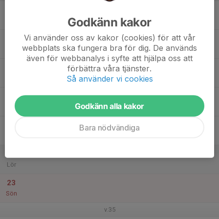
17
Godkänn kakor
Mån
Vi använder oss av kakor (cookies) för att vår
18
webbplats ska fungera bra för dig. De används
Tis
även för webbanalys i syfte att hjälpa oss att
19
förbättra våra tjänster.
Så använder vi cookies
Ons
20
Godkänn alla kakor
Tor
21
Bara nödvändiga
Fre
22
Lör
23
Sön
v.35