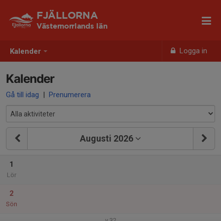
FJÄLLORNA
Västernorrlands län
Logga in
Kalender
Kalender
Gå till idag
|
Prenumerera
Augusti 2026
1
Lör
2
Sön
v.32