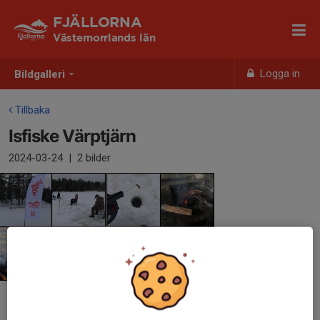
FJÄLLORNA
Västernorrlands län
Logga in
Bildgalleri
Tillbaka
Isfiske Värptjärn
2024-03-24
|
2 bilder