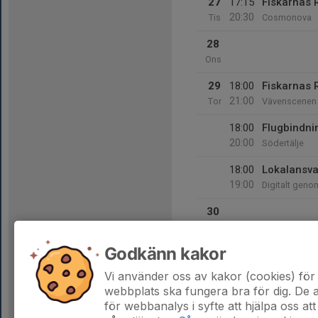
27
17:15
Fiskarnas 
20:30
Tis
Cosmonova
28
Ons
29
18:00
Fiskarnas 
21:00
Tor
Vävenscenen
18:00
Flugbindni
20:00
Södertälje
18:00
Lokalansva
19:00
Digitalt gen
30
Fre
Godkänn kakor
31
Lör
Vi använder oss av kakor (cookies) för 
webbplats ska fungera bra för dig. De
för webbanalys i syfte att hjälpa oss att