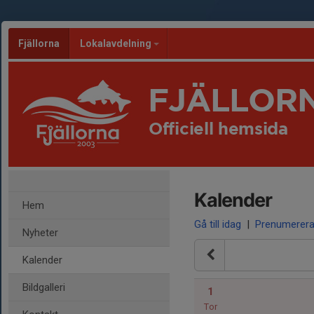
Fjällorna
Lokalavdelning
FJÄLLOR
Officiell hemsida
Kalender
Hem
Gå till idag
|
Prenumerer
Nyheter
Kalender
Bildgalleri
1
Tor