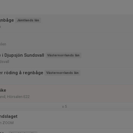
gnbåge
Jämtlands län
n
ilen
 i Djupsjön Sundsvall
Västernorrlands län
dsvall
er röding å regnbåge
Västernorrlands län
ike
nd, Hörsalen E22
v.5
andslaget
om ZOOM