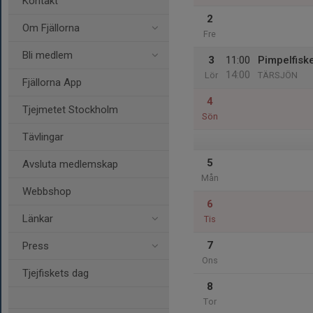
Kontakt
2
Om Fjällorna
Fre
Bli medlem
3
11:00
Pimpelfisk
14:00
Lör
TÄRSJÖN
Fjällorna App
4
Tjejmetet Stockholm
Sön
Tävlingar
5
Avsluta medlemskap
Mån
Webbshop
6
Länkar
Tis
7
Press
Ons
Tjejfiskets dag
8
Tor