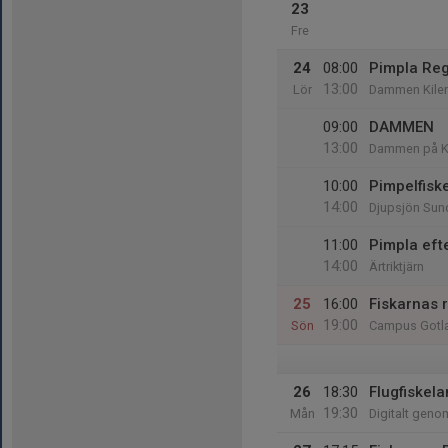
23
Fre
24
08:00
Pimpla Re
13:00
Lör
Dammen Kile
09:00
DAMMEN
13:00
Dammen på K
10:00
Pimpelfiske
14:00
Djupsjön Sun
11:00
Pimpla eft
14:00
Ärtriktjärn
25
16:00
Fiskarnas r
19:00
Sön
Campus Gotla
26
18:30
Flugfiskel
19:30
Mån
Digitalt gen