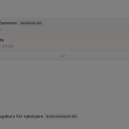
 Dammen
Jämtlands län
n
te
om ZOOM
v.3
ngskurs för nybörjare
Södermanlands län