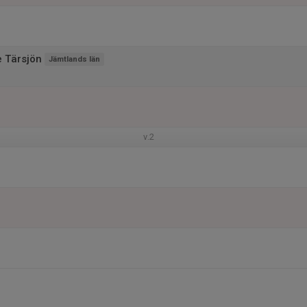
e Tärsjön
Jämtlands län
v.2