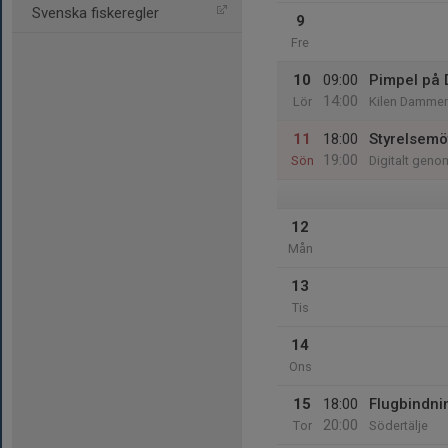
Svenska fiskeregler
9
Fre
10
09:00
Pimpel på
14:00
Lör
Kilen Damme
11
18:00
Styrelsemö
19:00
Sön
Digitalt gen
12
Mån
13
Tis
14
Ons
15
18:00
Flugbindni
20:00
Tor
Södertälje