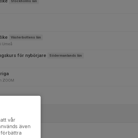
Rike
Stockholms län
Rike
Västerbottens län
 i Umeå
ngskurs för nybörjare
Södermanlands län
riga
om ZOOM
att vår
 används även
 förbättra