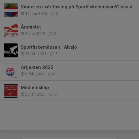
Vinnaren i vår tävling på Sportfiskemässan!Gissa vikten på
17 mar 2025
0
Årsmötet
2 mar 2025
0
Sportfiskemässan i Älvsjö
26 feb 2025
5
Artjakten 2025
8 feb 2025
0
Medlemskap
25 jan 2025
0