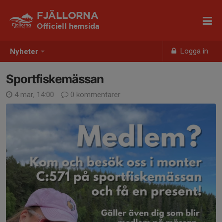
FJÄLLORNA
Officiell hemsida
Logga in
Nyheter
Sportfiskemässan
4 mar, 14:00
0 kommentarer