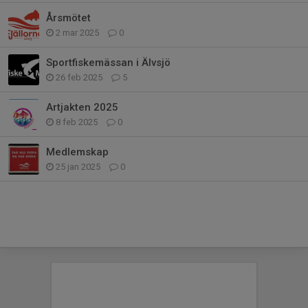
Årsmötet
2 mar 2025
0
Sportfiskemässan i Älvsjö
26 feb 2025
5
Artjakten 2025
8 feb 2025
0
Medlemskap
25 jan 2025
0