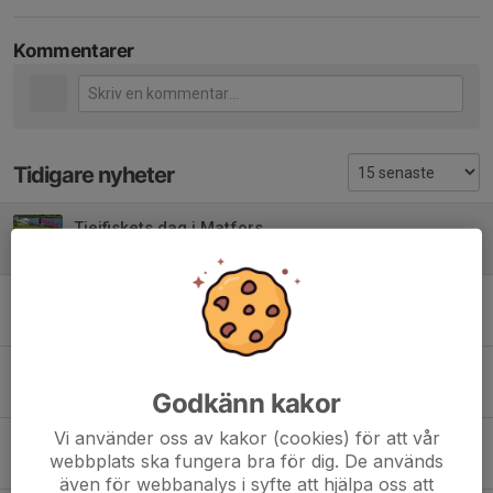
Kommentarer
Tidigare nyheter
Tjejfiskets dag i Matfors
12 apr, 22:23
0
Grattis
16 mar, 16:48
1
Sportfiskemässan
4 mar, 14:00
0
Godkänn kakor
Vi använder oss av kakor (cookies) för att vår
Flugfisketävlingar
webbplats ska fungera bra för dig. De används
17 feb, 23:03
0
även för webbanalys i syfte att hjälpa oss att