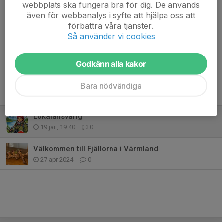
webbplats ska fungera bra för dig. De används
Hör av dig via mejl till
info@fjallorna.se
eller ring
070-292 25
även för webbanalys i syfte att hjälpa oss att
83
.
förbättra våra tjänster.
Så använder vi cookies
Dela nyhet
Godkänn alla kakor
Bara nödvändiga
Tidigare nyheter
Lokalansvarig
19 jan, 19:40
0
Välkommen till Fjällorna i Värmland
27 apr 2024
0