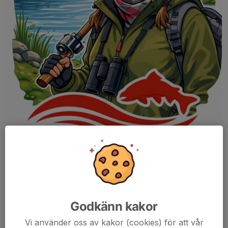
Godkänn kakor
Vi söker en
lokalansvarig i detta län
. Är du intresserad eller vill
Vi använder oss av kakor (cookies) för att vår
veta mer om vad uppdraget innebär?