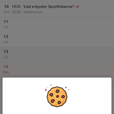
10
18:00
Vad erbjuder Sportfiskarna?
20:00
Ons
Webbinarium
11
Tor
12
Fre
13
Lör
14
Sön
v.16
15
18:00
Informationskväll om fiskevård!
20:00
Mån
Studiefrämjandet, Storgatan 34 i Östersund
16
Tis