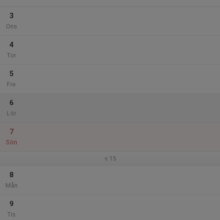
3
Ons
4
Tor
5
Fre
6
Lör
7
Sön
v.15
8
Mån
9
Tis