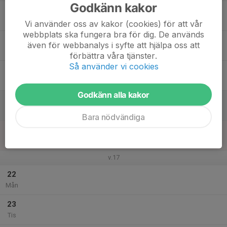
Godkänn kakor
17
Ons
Vi använder oss av kakor (cookies) för att vår
webbplats ska fungera bra för dig. De används
18
även för webbanalys i syfte att hjälpa oss att
Tor
förbättra våra tjänster.
Så använder vi cookies
19
Fre
Godkänn alla kakor
20
Lör
Bara nödvändiga
21
Sön
v.17
22
Mån
23
Tis