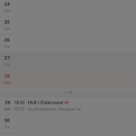
24
Ons
25
Tor
26
Fre
27
Lör
28
Sön
v.18
29
18:00
HLR i Östersund
20:00
Mån
Studifrämjandet, Storgatan 34
30
Tis