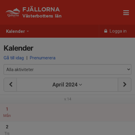
FJÄLLORNA
Västerbottens län
Logga in
Kalender
Kalender
Gå till idag
|
Prenumerera
April 2024
v.14
1
Mån
2
Tis