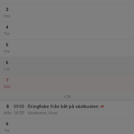
3
Ons
4
Tor
5
Fre
6
Lör
7
Sön
v.28
8
09:00
Öringfiske från båt på västkusten
16:00
Mån
Västkusten, Orust
9
Tis