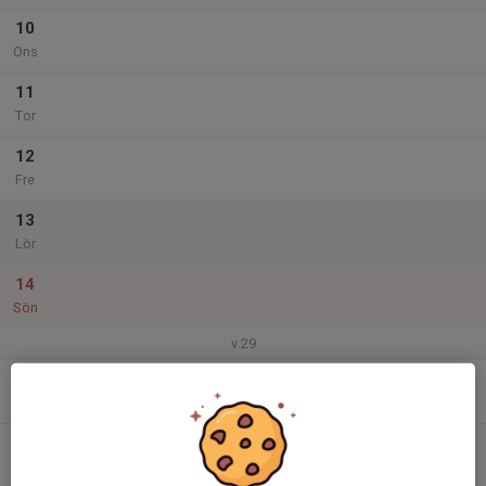
10
Ons
11
Tor
12
Fre
13
Lör
14
Sön
v.29
15
Mån
16
Tis