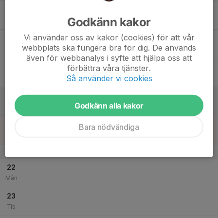
17
Godkänn kakor
Ons
Vi använder oss av kakor (cookies) för att vår
18
webbplats ska fungera bra för dig. De används
Tor
även för webbanalys i syfte att hjälpa oss att
19
förbättra våra tjänster.
Så använder vi cookies
Fre
20
Godkänn alla kakor
Lör
21
Bara nödvändiga
Sön
v.30
22
Mån
23
Tis