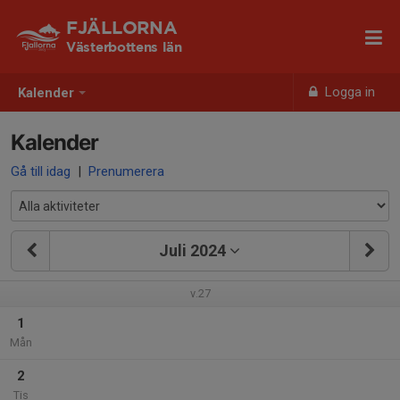
FJÄLLORNA
Västerbottens län
Logga in
Kalender
Kalender
Gå till idag
|
Prenumerera
Juli 2024
v.27
1
Mån
2
Tis