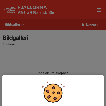
FJÄLLORNA
Västra Götalands län
Logga in
Bildgalleri
Bildgalleri
0 album
Inga album skapade