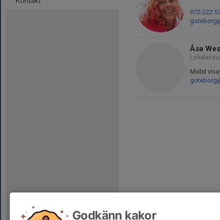
Kontakt
072-222 5
goteborg@
Åsa Wes
Lokalansv
Mobil visa
goteborg@
Godkänn kakor