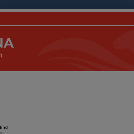
NA
n
lind
arig