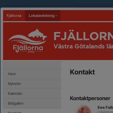
Fjällorna
Lokalavdelning
FJÄLLOR
Västra Götalands lä
Kontakt
Hem
Nyheter
Kalender
Kontaktpersoner
Bildgalleri
Ewa Falk
Lokalansv