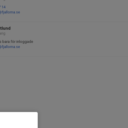
7 14
fjallorna.se
tlund
arig
s bara för inloggade
fjallorna.se